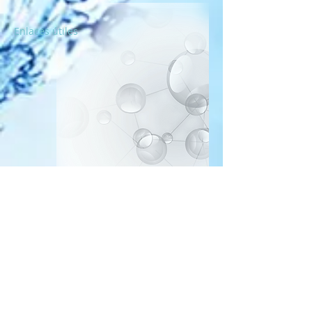
Enlaces útiles
Aqualink Ltd.
Motzkin St. 17 – P.O. Box 506
3902656
, Tirat Carmel, Israel